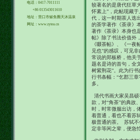
电话：0417-7011111
较著名的是唐代狂草
+86 013543011610
怀素上”，此帖现藏
地址：营口市鲅鱼圈天沐温泉
代，这一时期茶人迭
网址：www.zytea.cn
的茶学著作《茶录》
著作《茶录》本身也
帖》除了书法价值外
《啜茶帖》、《一夜
见也”的感叹，可见
常说的郑板桥，他关
题名是诗的首句，全
树紫荆花”。此为行书
行书条幅：“乞郡三
多。
清代书画大家吴昌硕
款，对“角茶”的典故
时，时常微服出访，
着普通，看也不看苏轼
极普通的茶。 苏轼
定非等闲之辈，便急忙