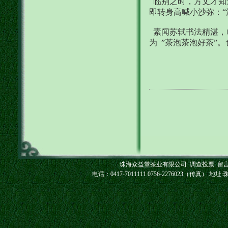
临别之时，方丈才知
即转身高喊小沙弥：“
素闻苏轼书法精湛，
为 ”茶泡茶泡好茶”
珠海众益堂茶业有限公司
调查投票
留
电话：0417-7011111 0756-2276023（传真） 