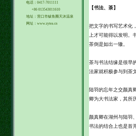
电话：0417-7011111
【书法、茶】
+86 013543011610
地址：营口市鲅鱼圈天沐温泉
网址：www.zytea.cn
把文字的书写艺术化
上才可能得以发明。
茶倒是如出一辙。
茶与书法结缘是很早
法家就积极参与到茶
陆羽的忘年之交颜真
卿为大书法家，其所
颜真卿在湖州与陆羽
书法的结合上也是首