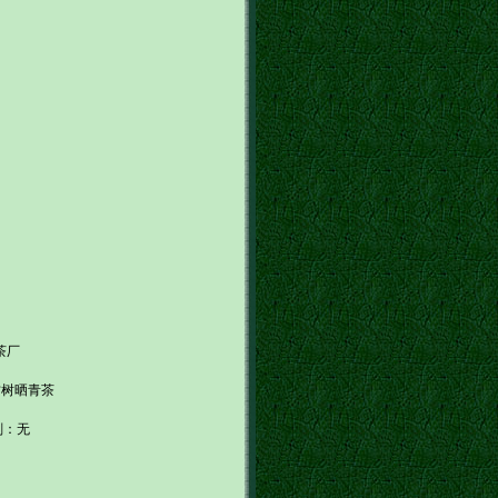
茶厂
古树晒青茶
剂：无