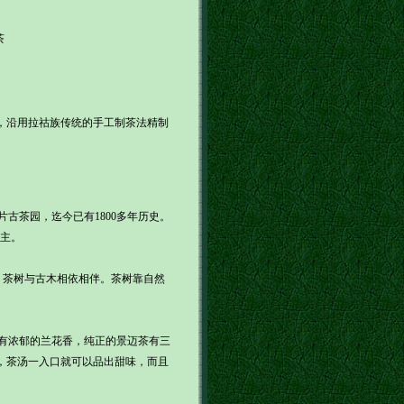
茶
，沿用拉祜族传统的手工制茶法精制
茶园，迄今已有1800多年历史。
为主。
，茶树与古木相依相伴。茶树靠自然
有浓郁的兰花香，纯正的景迈茶有三
，茶汤一入口就可以品出甜味，而且