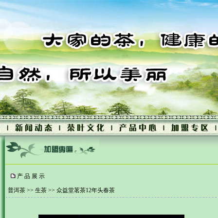
产 品 展 示
普洱茶
>>
生茶
>> 众益堂茗茶12年头春茶