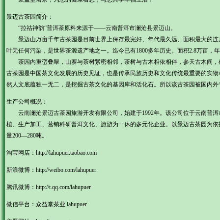
景迈古茶园简介：
“拉祜神韵“普洱茶原料来源于——云南普洱市澜沧县景迈山。
景迈山万亩千年古茶园是目前世界上保存最完好、年代最久远、面积最大的连
叶无任何污染，是世界茶源遗产地之一。迄今已有1800多年历史。面积2.8万亩，年产
茶园内重峦叠翠，山寨与茶树紧密相邻，茶树与古木相依相伴，参天古木间，
古茶园是中国茶文化发展的历史见证，也是传承民族历史和文化传统最重要的实物
然人文底蕴独一无二，是挖掘古茶文化的基因库和活化石。所以该古茶园被国内外专
生产公司概况：
云南澜沧景迈古茶园旅游开发有限公司，始建于1992年。该公司位于云南普洱
植、生产加工、营销科研普洱文化、旅游为一休的多元化企业。以景迈古茶园为依托
量200—280吨。
淘宝网店：
http://lahupuer.taobao.com
新浪微博：
http://weibo.com/lahupuer
腾讯微博：
http://t.qq.com/lahupuer
微信平台：众益堂茶业 lahupuer