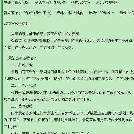
生茶重量(g): 357 是否为有机食品: 否 品牌: 众益堂 系列: 拉祜神韵
普洱茶年份: 2年(含)-5年(不含) 产地: 中国大陆价 格段: 300元以上 形状: 饼
众益堂茗茶简介：
大家的茶，健康的茶，源于自然，所以美丽。
众益堂“拉祜神韵”普洱茶，采自澜沧江畔景迈山脉万亩古茶园的千年古茶树群
而成，纯天然无污染，其香独特，其质优异。
景迈古树茶特征：
一、树龄古老
景迈山万亩千年古茶园是目前世界上保存最完好、年代最久远、面积最大的连片古
面积2.8万亩，年产古树茶280—420吨。景迈山古茶园的茶树主要以数百年的茶树
二、生态环境好
茶树生长在海拔650米以上的高原上，茶园内重峦叠翠，山寨与茶树紧密相邻
肥力生长，茶叶无任何污染，内含矿物质养分非常丰富。
三、香气独特
由于景迈古茶树生长于原生态的自然环境之中，所以景迈茶山野之气强烈，具
香“干茶香、茶汤香、杯底香”，甜味明显且持久。景迈茶的甜是直接的快速到来的
回甘持久。
众益堂茗茶，为您的健康着想，与您共享幸福生活！