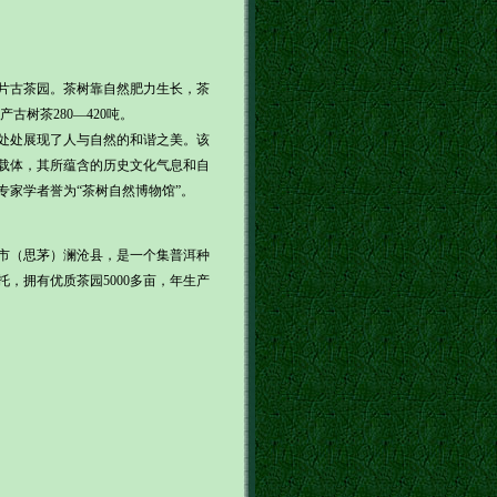
片古茶园。茶树靠自然肥力生长，茶
古树茶280—420吨。
处处展现了人与自然的和谐之美。该
载体，其所蕴含的历史文化气息和自
家学者誉为“茶树自然博物馆”。
市（思茅）澜沧县，是一个集普洱种
，拥有优质茶园5000多亩，年生产