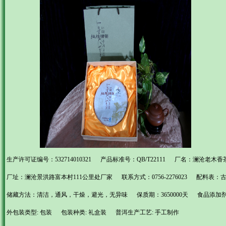
生产许可证编号：532714010321 产品标准号：QB/T22111 厂名：澜沧老木香
厂址：澜沧景洪路富本村111公里处厂家 联系方式：0756-2276023 配料表：
储藏方法：清洁，通风，干燥，避光，无异味 保质期：3650000天 食品添加
外包装类型: 包装 包装种类: 礼盒装 普洱生产工艺: 手工制作